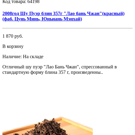
Код товара:
64198
2008год Шу Пуэр блин 357г "Лао бань Чжан"(красный)
(фаб. Цунь Минь, Юньнань Мэнхай)
1 870 руб.
В корзину
Наличие:
На складе
Отличный шу пуэр "Лао Бань Чжан", спрессованный в
стандартную форму блина 357 г, произведенны..