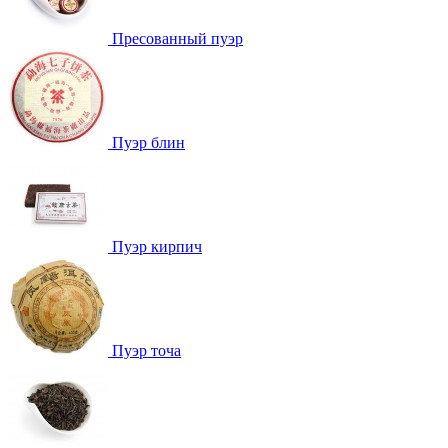
Пресованный пуэр
Пуэр блин
Пуэр кирпич
Пуэр точа