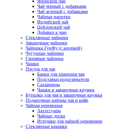
Японский чай
Чай черный с добавками
Чай зеленый с добавками
Чайные напитки
Индийский чай
Цейлонский чай
Добавки к чаю
Стеклянные чайники
Заварочные чайники
Чайники ГунФу (с кнопкой)
Чугунные чайники
Глиняные чайники
Чашки
Посуда для чая
Банки для хранения чая
Подставки-подогреватели
Сахарницы
Чашки и заварочные кружки
Бутылки для чая и заварочные кружки
Подарочные наборы чая и кофе
Чайная церемония
Аксессуары
Чайные доски
Игрушки для чайной церемонии
Стеклянные крышки