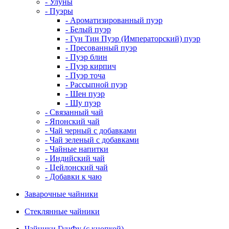
- Улуны
- Пуэры
- Ароматизированный пуэр
- Белый пуэр
- Гун Тин Пуэр (Императорский) пуэр
- Пресованный пуэр
- Пуэр блин
- Пуэр кирпич
- Пуэр точа
- Рассыпной пуэр
- Шен пуэр
- Шу пуэр
- Связанный чай
- Японский чай
- Чай черный с добавками
- Чай зеленый с добавками
- Чайные напитки
- Индийский чай
- Цейлонский чай
- Добавки к чаю
Заварочные чайники
Стеклянные чайники
Чайники ГунФу (с кнопкой)