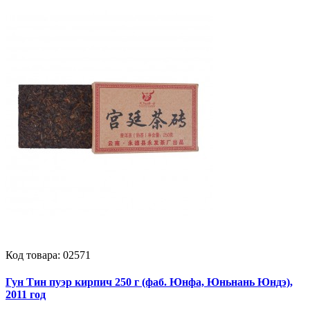
Код товара:
02571
Гун Тин пуэр кирпич 250 г (фаб. Юнфа, Юньнань Юндэ),
2011 год