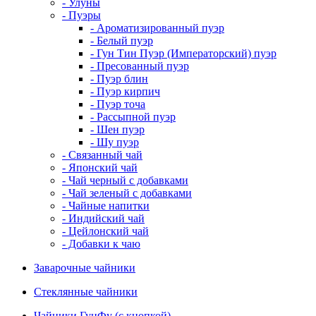
- Улуны
- Пуэры
- Ароматизированный пуэр
- Белый пуэр
- Гун Тин Пуэр (Императорский) пуэр
- Пресованный пуэр
- Пуэр блин
- Пуэр кирпич
- Пуэр точа
- Рассыпной пуэр
- Шен пуэр
- Шу пуэр
- Связанный чай
- Японский чай
- Чай черный с добавками
- Чай зеленый с добавками
- Чайные напитки
- Индийский чай
- Цейлонский чай
- Добавки к чаю
Заварочные чайники
Стеклянные чайники
Чайники ГунФу (с кнопкой)