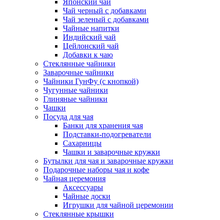
Японский чай
Чай черный с добавками
Чай зеленый с добавками
Чайные напитки
Индийский чай
Цейлонский чай
Добавки к чаю
Стеклянные чайники
Заварочные чайники
Чайники ГунФу (с кнопкой)
Чугунные чайники
Глиняные чайники
Чашки
Посуда для чая
Банки для хранения чая
Подставки-подогреватели
Сахарницы
Чашки и заварочные кружки
Бутылки для чая и заварочные кружки
Подарочные наборы чая и кофе
Чайная церемония
Аксессуары
Чайные доски
Игрушки для чайной церемонии
Стеклянные крышки