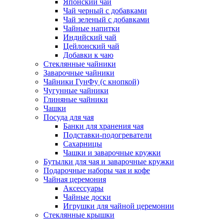
Японский чай
Чай черный с добавками
Чай зеленый с добавками
Чайные напитки
Индийский чай
Цейлонский чай
Добавки к чаю
Стеклянные чайники
Заварочные чайники
Чайники ГунФу (с кнопкой)
Чугунные чайники
Глиняные чайники
Чашки
Посуда для чая
Банки для хранения чая
Подставки-подогреватели
Сахарницы
Чашки и заварочные кружки
Бутылки для чая и заварочные кружки
Подарочные наборы чая и кофе
Чайная церемония
Аксессуары
Чайные доски
Игрушки для чайной церемонии
Стеклянные крышки