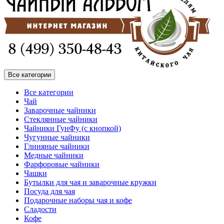
Все категории
Все категории
Чай
Заварочные чайники
Стеклянные чайники
Чайники ГунФу (с кнопкой)
Чугунные чайники
Глиняные чайники
Медные чайники
Фарфоровые чайники
Чашки
Бутылки для чая и заварочные кружки
Посуда для чая
Подарочные наборы чая и кофе
Сладости
Кофе