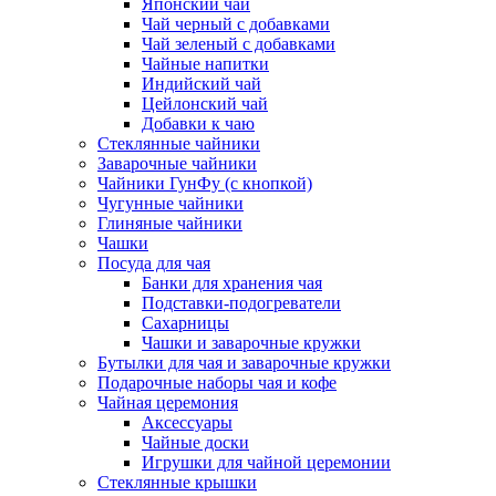
Японский чай
Чай черный с добавками
Чай зеленый с добавками
Чайные напитки
Индийский чай
Цейлонский чай
Добавки к чаю
Стеклянные чайники
Заварочные чайники
Чайники ГунФу (с кнопкой)
Чугунные чайники
Глиняные чайники
Чашки
Посуда для чая
Банки для хранения чая
Подставки-подогреватели
Сахарницы
Чашки и заварочные кружки
Бутылки для чая и заварочные кружки
Подарочные наборы чая и кофе
Чайная церемония
Аксессуары
Чайные доски
Игрушки для чайной церемонии
Стеклянные крышки