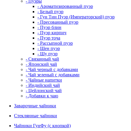
- Пуэры
- Ароматизированный пуэр
- Белый пуэр
- Гун Тин Пуэр (Императорский) пуэр
- Пресованный пуэр
- Пуэр блин
- Пуэр кирпич
- Пуэр точа
- Рассыпной пуэр
- Шен пуэр
- Шу пуэр
- Связанный чай
- Японский чай
- Чай черный с добавками
- Чай зеленый с добавками
- Чайные напитки
- Индийский чай
- Цейлонский чай
- Добавки к чаю
Заварочные чайники
Стеклянные чайники
Чайники ГунФу (с кнопкой)