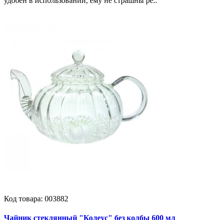
удобен в использовании, ему не страшны ре..
Код товара:
003882
Чайник стеклянный "Колеус" без колбы 600 мл