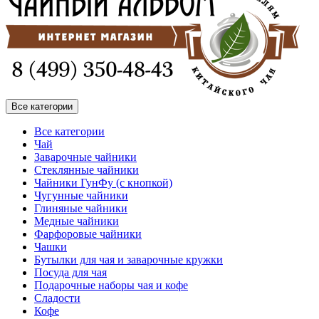
Все категории
Все категории
Чай
Заварочные чайники
Стеклянные чайники
Чайники ГунФу (с кнопкой)
Чугунные чайники
Глиняные чайники
Медные чайники
Фарфоровые чайники
Чашки
Бутылки для чая и заварочные кружки
Посуда для чая
Подарочные наборы чая и кофе
Сладости
Кофе