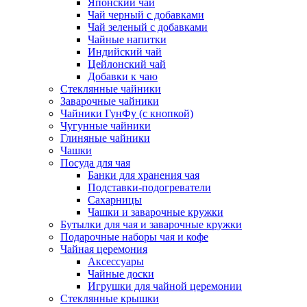
Японский чай
Чай черный с добавками
Чай зеленый с добавками
Чайные напитки
Индийский чай
Цейлонский чай
Добавки к чаю
Стеклянные чайники
Заварочные чайники
Чайники ГунФу (с кнопкой)
Чугунные чайники
Глиняные чайники
Чашки
Посуда для чая
Банки для хранения чая
Подставки-подогреватели
Сахарницы
Чашки и заварочные кружки
Бутылки для чая и заварочные кружки
Подарочные наборы чая и кофе
Чайная церемония
Аксессуары
Чайные доски
Игрушки для чайной церемонии
Стеклянные крышки