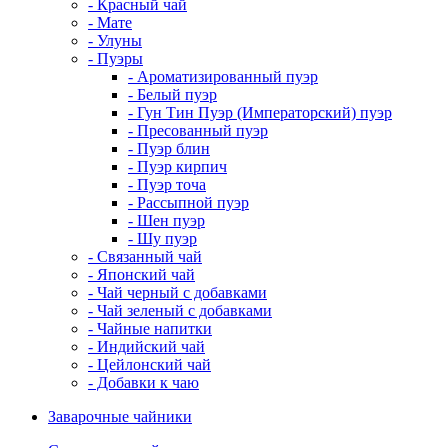
- Красный чай
- Мате
- Улуны
- Пуэры
- Ароматизированный пуэр
- Белый пуэр
- Гун Тин Пуэр (Императорский) пуэр
- Пресованный пуэр
- Пуэр блин
- Пуэр кирпич
- Пуэр точа
- Рассыпной пуэр
- Шен пуэр
- Шу пуэр
- Связанный чай
- Японский чай
- Чай черный с добавками
- Чай зеленый с добавками
- Чайные напитки
- Индийский чай
- Цейлонский чай
- Добавки к чаю
Заварочные чайники