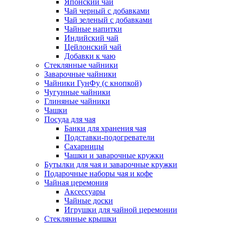
Японский чай
Чай черный с добавками
Чай зеленый с добавками
Чайные напитки
Индийский чай
Цейлонский чай
Добавки к чаю
Стеклянные чайники
Заварочные чайники
Чайники ГунФу (с кнопкой)
Чугунные чайники
Глиняные чайники
Чашки
Посуда для чая
Банки для хранения чая
Подставки-подогреватели
Сахарницы
Чашки и заварочные кружки
Бутылки для чая и заварочные кружки
Подарочные наборы чая и кофе
Чайная церемония
Аксессуары
Чайные доски
Игрушки для чайной церемонии
Стеклянные крышки