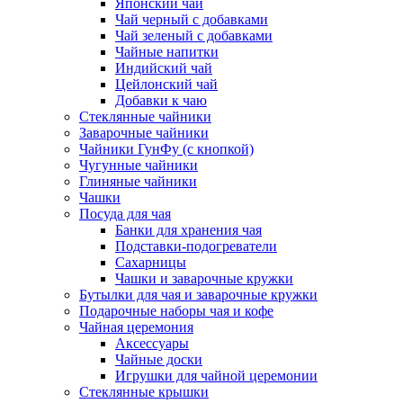
Японский чай
Чай черный с добавками
Чай зеленый с добавками
Чайные напитки
Индийский чай
Цейлонский чай
Добавки к чаю
Стеклянные чайники
Заварочные чайники
Чайники ГунФу (с кнопкой)
Чугунные чайники
Глиняные чайники
Чашки
Посуда для чая
Банки для хранения чая
Подставки-подогреватели
Сахарницы
Чашки и заварочные кружки
Бутылки для чая и заварочные кружки
Подарочные наборы чая и кофе
Чайная церемония
Аксессуары
Чайные доски
Игрушки для чайной церемонии
Стеклянные крышки