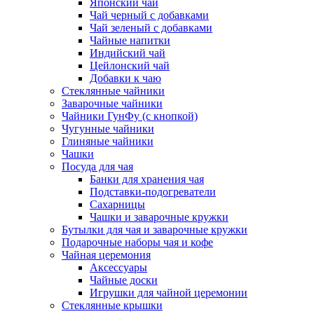
Японский чай
Чай черный с добавками
Чай зеленый с добавками
Чайные напитки
Индийский чай
Цейлонский чай
Добавки к чаю
Стеклянные чайники
Заварочные чайники
Чайники ГунФу (с кнопкой)
Чугунные чайники
Глиняные чайники
Чашки
Посуда для чая
Банки для хранения чая
Подставки-подогреватели
Сахарницы
Чашки и заварочные кружки
Бутылки для чая и заварочные кружки
Подарочные наборы чая и кофе
Чайная церемония
Аксессуары
Чайные доски
Игрушки для чайной церемонии
Стеклянные крышки