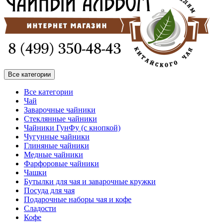
Все категории
Все категории
Чай
Заварочные чайники
Стеклянные чайники
Чайники ГунФу (с кнопкой)
Чугунные чайники
Глиняные чайники
Медные чайники
Фарфоровые чайники
Чашки
Бутылки для чая и заварочные кружки
Посуда для чая
Подарочные наборы чая и кофе
Сладости
Кофе