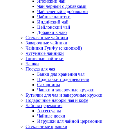
Японский чай
Чай черный с добавками
Чай зеленый с добавками
Чайные напитки
Индийский чай
Цейлонский чай
Добавки к чаю
Стеклянные чайники
Заварочные чайники
Чайники ГунФу (с кнопкой)
Чугунные чайники
Глиняные чайники
Чашки
Посуда для чая
Банки для хранения чая
Подставки-подогреватели
Сахарницы
Чашки и заварочные кружки
Бутылки для чая и заварочные кружки
Подарочные наборы чая и кофе
Чайная церемония
Аксессуары
Чайные доски
Игрушки для чайной церемонии
Стеклянные крышки