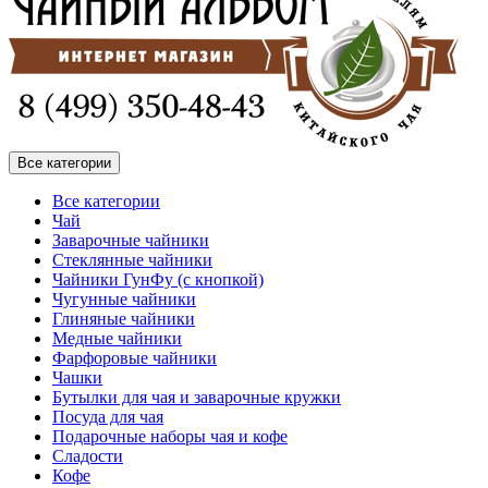
Все категории
Все категории
Чай
Заварочные чайники
Стеклянные чайники
Чайники ГунФу (с кнопкой)
Чугунные чайники
Глиняные чайники
Медные чайники
Фарфоровые чайники
Чашки
Бутылки для чая и заварочные кружки
Посуда для чая
Подарочные наборы чая и кофе
Сладости
Кофе