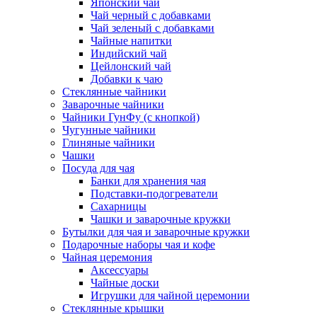
Японский чай
Чай черный с добавками
Чай зеленый с добавками
Чайные напитки
Индийский чай
Цейлонский чай
Добавки к чаю
Стеклянные чайники
Заварочные чайники
Чайники ГунФу (с кнопкой)
Чугунные чайники
Глиняные чайники
Чашки
Посуда для чая
Банки для хранения чая
Подставки-подогреватели
Сахарницы
Чашки и заварочные кружки
Бутылки для чая и заварочные кружки
Подарочные наборы чая и кофе
Чайная церемония
Аксессуары
Чайные доски
Игрушки для чайной церемонии
Стеклянные крышки