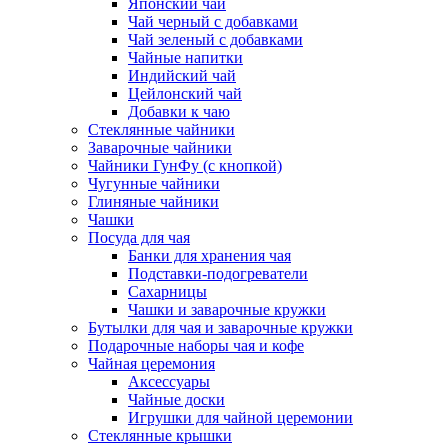
Японский чай
Чай черный с добавками
Чай зеленый с добавками
Чайные напитки
Индийский чай
Цейлонский чай
Добавки к чаю
Стеклянные чайники
Заварочные чайники
Чайники ГунФу (с кнопкой)
Чугунные чайники
Глиняные чайники
Чашки
Посуда для чая
Банки для хранения чая
Подставки-подогреватели
Сахарницы
Чашки и заварочные кружки
Бутылки для чая и заварочные кружки
Подарочные наборы чая и кофе
Чайная церемония
Аксессуары
Чайные доски
Игрушки для чайной церемонии
Стеклянные крышки