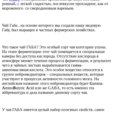
ровный, с легкой сладостью, послевкусие прохладное, как от
мороженого со смородиновым вареньем.
Чай Габа , на основе которого мы создали нашу медовую
Габу, был выращен в частных фермерских хозяйствах.
Что такое чай ГАБА? Это особый сорт чая категории улуны.
На этапе ферментации этот чай помещается в специальные
камеры без доступа кислорода. Отсутствие кислорода в
атмосфере меняет течение процесса ферментации, в результате
чего в чайных листьях вырабатывается гамма-
аминомасляная кислота. Это особое вещество относится к
группе нейромедиаторов – специальных веществ, которые
участвуют в процессах активности головного мозга. На
английском название этого нейромедиатора будет
G
amma-
A
mino
B
utyric
A
cid или же GABA, то есть именно эта
аббревиатура и дала название данному сорту чая.
У чая ГАБА имеется целый набор полезных свойств, самое