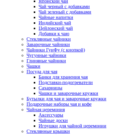
Японский чай
Чай черный с добавками
Чай зеленый с добавками
Чайные напитки
Индийский чай
Цейлонский чай
Добавки к чаю
Стеклянные чайники
Заварочные чайники
Чайники ГунФу (с кнопкой)
Чугунные чайники
Глиняные чайники
Чашки
Посуда для чая
Банки для хранения чая
Подставки-подогреватели
Сахарницы
Чашки и заварочные кружки
Бутылки для чая и заварочные кружки
Подарочные наборы чая и кофе
Чайная церемония
Аксессуары
Чайные доски
Игрушки для чайной церемонии
Стеклянные крышки