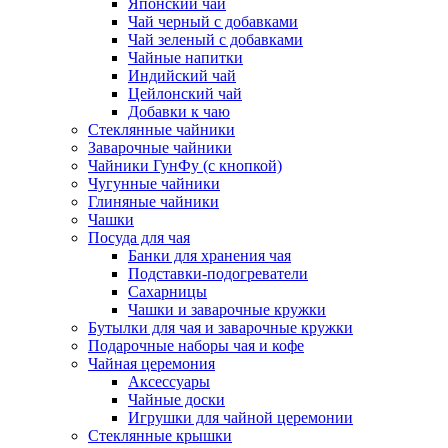
Японский чай
Чай черный с добавками
Чай зеленый с добавками
Чайные напитки
Индийский чай
Цейлонский чай
Добавки к чаю
Стеклянные чайники
Заварочные чайники
Чайники ГунФу (с кнопкой)
Чугунные чайники
Глиняные чайники
Чашки
Посуда для чая
Банки для хранения чая
Подставки-подогреватели
Сахарницы
Чашки и заварочные кружки
Бутылки для чая и заварочные кружки
Подарочные наборы чая и кофе
Чайная церемония
Аксессуары
Чайные доски
Игрушки для чайной церемонии
Стеклянные крышки